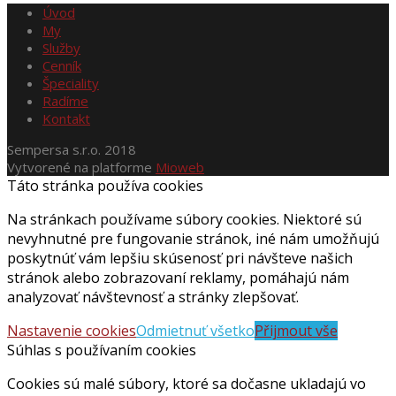
Úvod
My
Služby
Cenník
Špeciality
Radíme
Kontakt
Sempersa s.r.o. 2018
Vytvorené na platforme
Mioweb
Táto stránka používa cookies
Na stránkach používame súbory cookies. Niektoré sú
nevyhnutné pre fungovanie stránok, iné nám umožňujú
poskytnúť vám lepšiu skúsenosť pri návšteve našich
stránok alebo zobrazovaní reklamy, pomáhajú nám
analyzovať návštevnosť a stránky zlepšovať.
Nastavenie cookies
Odmietnuť všetko
Přijmout vše
Súhlas s používaním cookies
Cookies sú malé súbory, ktoré sa dočasne ukladajú vo