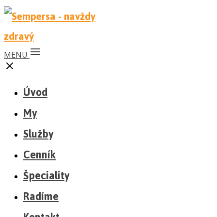
MENU
Úvod
My
Služby
Cenník
Špeciality
Radíme